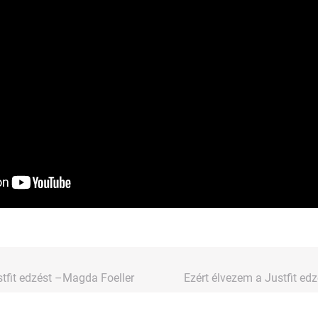
stfit edzést –Magda Foeller
Ezért élvezem a Justfit ed