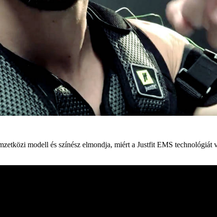
tközi modell és színész elmondja, miért a Justfit EMS technológiát vá