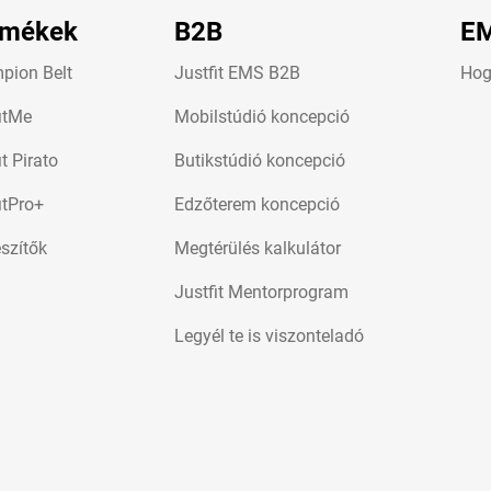
rmékek
B2B
EM
pion Belt
Justfit EMS B2B
Hog
itMe
Mobilstúdió koncepció
it Pirato
Butikstúdió koncepció
itPro+
Edzőterem koncepció
szítők
Megtérülés kalkulátor
Justfit Mentorprogram
Legyél te is viszonteladó