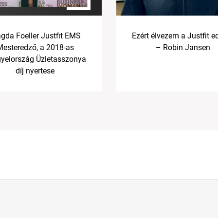
gda Foeller Justfit EMS
Ezért élvezem a Justfit e
Mesteredző, a 2018-as
– Robin Jansen
yelország Üzletasszonya
díj nyertese