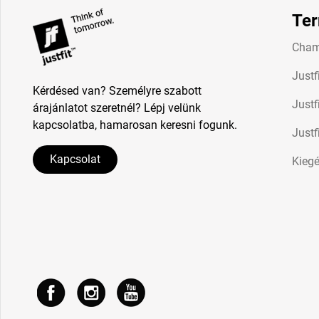
Te
Cham
Justf
Kérdésed van? Személyre szabott
Justf
árajánlatot szeretnél? Lépj velünk
kapcsolatba, hamarosan keresni fogunk.
Justf
Kapcsolat
Kiegé