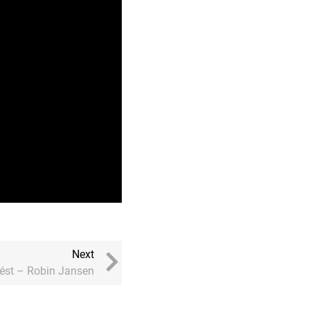
Next
zést – Robin Jansen