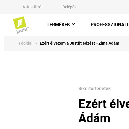
A Justfitről
Belépés
TERMÉKEK
PROFESSZIONÁLI
Főoldal
Ezért élvezem a Justfit edzést –Zima Ádám
Sikertörténetek
Ezért élv
Ádám