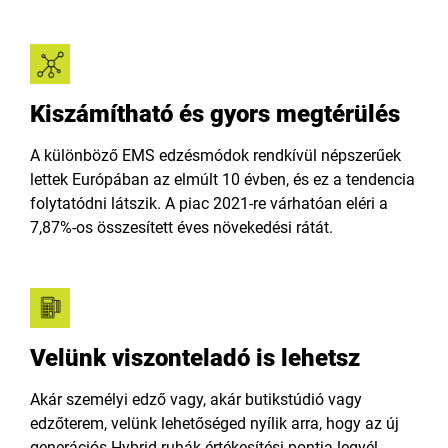
Kiszámítható és gyors megtérülés
A különböző EMS edzésmódok rendkívül népszerűek
lettek Európában az elmúlt 10 évben, és ez a tendencia
folytatódni látszik. A piac 2021-re várhatóan eléri a
7,87%-os összesített éves növekedési rátát.
Velünk viszonteladó is lehetsz
Akár személyi edző vagy, akár butikstúdió vagy
edzőterem, velünk lehetőséged nyílik arra, hogy az új
generációs Hybrid ruhák értékesítési pontja legyél.