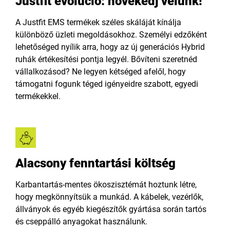
Justfit evolúció: növekedj velünk!
A Justfit EMS termékek széles skáláját kínálja
különböző üzleti megoldásokhoz. Személyi edzőként
lehetőséged nyílik arra, hogy az új generációs Hybrid
ruhák értékesítési pontja legyél. Bővíteni szeretnéd
vállalkozásod? Ne legyen kétséged afelől, hogy
támogatni fogunk téged igényeidre szabott, egyedi
termékekkel.
Alacsony fenntartási költség
Karbantartás-mentes ökoszisztémát hoztunk létre,
hogy megkönnyítsük a munkád. A kábelek, vezérlők,
állványok és egyéb kiegészítők gyártása során tartós
és cseppálló anyagokat használunk.