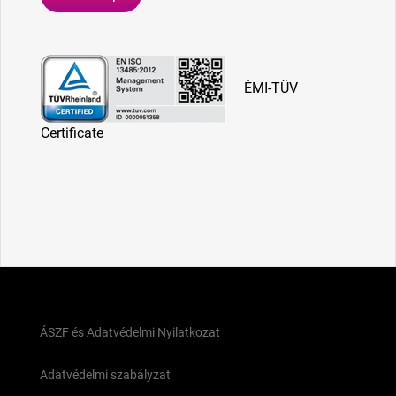
MEGTÉRÜLÉS KALKULÁTOR
JUSTFIT MENTORPROGRAM
ÉMI-TÜV
LEGYÉL TE IS VISZONTELADÓ
Certificate
ÁSZF és Adatvédelmi Nyilatkozat
Adatvédelmi szabályzat