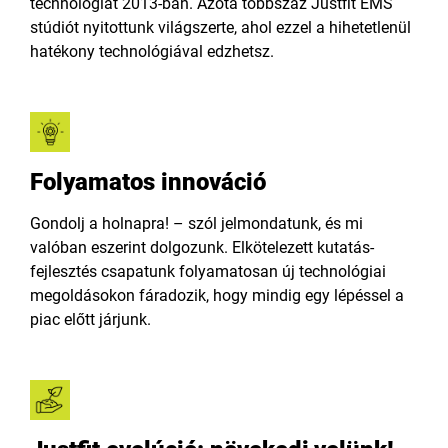
technológiát 2013-ban. Azóta többszáz Justfit EMS
stúdiót nyitottunk világszerte, ahol ezzel a hihetetlenül
hatékony technológiával edzhetsz.
Folyamatos innováció
Gondolj a holnapra! – szól jelmondatunk, és mi
valóban eszerint dolgozunk. Elkötelezett kutatás-
fejlesztés csapatunk folyamatosan új technológiai
megoldásokon fáradozik, hogy mindig egy lépéssel a
piac előtt járjunk.