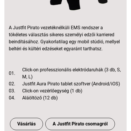
A Justfit Pirato vezetéknélküli EMS rendszer a
tökéletes választás sikeres személyi edzői karriered
beindításához. Gyakorlatilag egy mobil stúdió, mellyel
beltéri és kültéri edzéseket egyaránt tarthatsz.
Click-on professzionális elektródaruhák (3 db, S,
01.
M, L)
02.
Justfit Aura Pirato tablet szoftver (Android/iOS)
03.
Click-on vezérlőegység (1 db)
04.
Aláöltöző (12 db)
Vásárlás
A Justfit Pirato csomagról