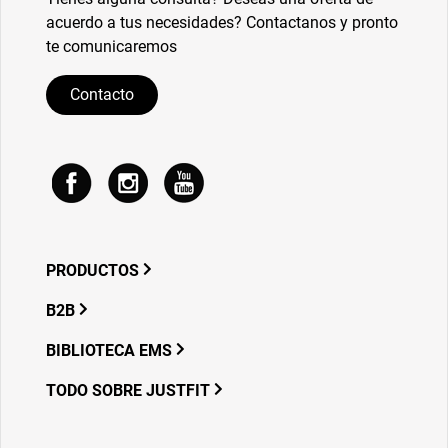
acuerdo a tus necesidades? Contactanos y pronto
te comunicaremos
Contacto
PRODUCTOS
B2B
CHAMPION BELT
BIBLIOTECA EMS
JUSTFITME
JUSTFIT EMS B2B
TODO SOBRE JUSTFIT
JUSTFITLITE
CONCEPTO DE ESTUDIO PORTATIL
FUNCIONAMIENTO DE EMS
JUSTFITPRO+
CONCEPTO DE ESTUDIO BOUTIQUE
ACTUALIDADES DE EMS
BUSCADOR DE ESTUDIO